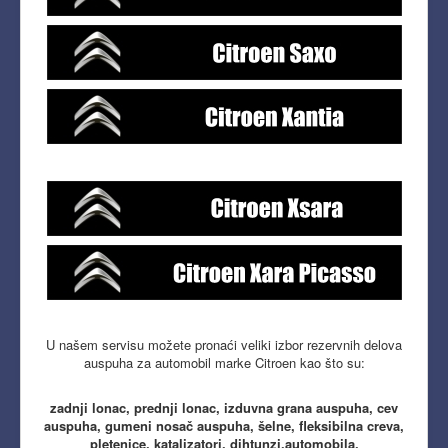
U našem servisu možete pronaći veliki izbor rezervnih delova
auspuha za automobil marke Citroen kao što su:
zadnji lonac, prednji lonac, izduvna grana auspuha, cev
auspuha, gumeni nosač auspuha, šelne, fleksibilna creva,
pletenice, katalizatori, dihtunzi.automobila.