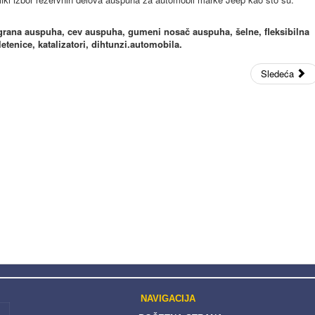
 grana auspuha, cev auspuha, gumeni nosač auspuha, šelne, fleksibilna
letenice, katalizatori, dihtunzi.automobila.
Sledeća
NAVIGACIJA