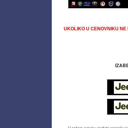
UKOLIKO U CENOVNIKU NE 
IZAB
U našem servisu možete pronaći vel