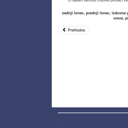
zadnji lonac, prednji lonac, izduvna
creva, p
Prethodna