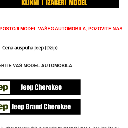
POSTOJI MODEL VAŠEG AUTOMOBILA, POZOVITE NAS.
Cena auspuha Jeep
(Džip)
ERITE VAŠ MODEL AUTOMOBILA
iki izbor rezervnih delova auspuha za automobil marke Jeep kao što su: