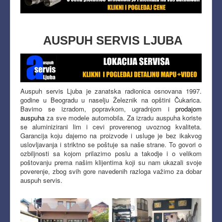
AUSPUH SERVIS LJUBA
Auspuh servis Ljuba je zanatska radionica osnovana 1997.
godine u Beogradu u naselju Železnik na opštini Čukarica.
Bavimo se izradom, popravkom, ugradnjom i
prodajom
auspuha
za sve modele automobila. Za izradu auspuha koriste
se aluminizirani lim i cevi proverenog uvoznog kvaliteta.
Garancija koju dajemo na proizvode i usluge je bez ikakvog
uslovljavanja i striktno se poštuje sa naše strane. To govori o
ozbiljnosti sa kojom prilazimo poslu a takodje i o velikom
poštovanju prema našim klijentima koji su nam ukazali svoje
poverenje, zbog svih gore navedenih razloga važimo za dobar
auspuh servis.