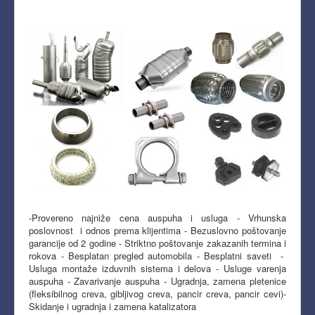
-Provereno najniže cena auspuha i usluga - Vrhunska
poslovnost i odnos prema klijentima - Bezuslovno poštovanje
garancije od 2 godine - Striktno poštovanje zakazanih termina i
rokova - Besplatan pregled automobila - Besplatni saveti -
Usluga montaže izduvnih sistema i delova - Usluge varenja
auspuha - Zavarivanje auspuha - Ugradnja, zamena pletenice
(fleksibilnog creva, gibljivog creva, pancir creva, pancir cevi)-
Skidanje i ugradnja i zamena katalizatora