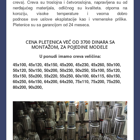
creva).
Creva su troslojna i četvoroslojna, napravljena su od
nerđajućeg materijala, odličnog su kvaliteta. otporna na
koroziju, visoke temperature i veoma dobro
podnose sve uslove eksplatacije kao i vremenske prilike.
Pletenice su sa garancijom od 24 meseca.
CENA PLETENICA VEĆ OD 3700 DINARA SA
MONTAŽOM, ZA POJEDINE MODELE
U ponudi imamo creva veličina:
45x100, 45x120, 45x150, 45x200, 45x230, 45x260, 50x100,
50x120, 50x150, 50x200, 50x230, 50x250, 55x100, 55x120,
55x150, 55x200, 55x220, 55x250, 60x100, 60x115, 60x150,
60x250, 64x150, 64x200, 64x250, 75x110, 75x200, 75x250,
80x200, 90x200,