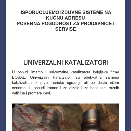
ISPORUČUJEMO IZDUVNE SISTEME NA
KUĆNU ADRESU
POSEBNA POGODNOST ZA PRODAVNICE I
SERVISE
UNIVERZALNI KATALIZATORI
U ponudi imamo i univerzalne katalizatore belgijske firme
BOSAL. Univerzalni katalizatori su adekvatna zamena
katalizatora iz prve fabričke ugradnje ali po dosta nižim
cenama. U ponudi imamo i za dizele i za benzince, raznih
veličina i promera cevi.