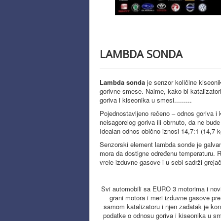
LAMBDA SONDA
Lambda sonda
je senzor količine kiseoni
gorivne smese. Naime, kako bi katalizator
goriva i kiseonika u smesi.........
Pojednostavljeno rečeno – odnos goriva i k
neisagorelog goriva ili obrnuto, da ne bu
Idealan odnos obično iznosi 14,7:1 (14,7 
Senzorski element lambda sonde je galvan
mora da dostigne određenu temperaturu. 
vrele izduvne gasove i u sebi sadrži grejač
Svi automobili sa EURO 3 motorima i nov
grani motora i meri izduvne gasove pre u
samom katalizatoru i njen zadatak je kon
podatke o odnosu goriva i kiseonika u sm