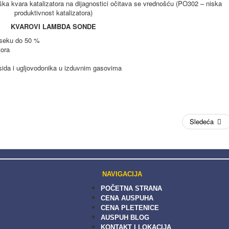
ška kvara katalizatora na dijagnostici očitava se vrednošću (PO302 – niska
produktivnost katalizatora)
KVAROVI LAMBDA SONDE
roseku do 50 %
tora
ksida i ugljovodonika u izduvnim gasovima
Sledeća
NAVIGACIJA
POČETNA STRANA
CENA AUSPUHA
CENA PLETENICE
AUSPUH BLOG
KONTAKT I LOKACIJA