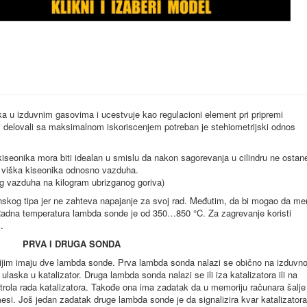
ka u izduvnim gasovima i ucestvuje kao regulacioni element pri pripremi
i delovali sa maksimalnom iskoriscenjem potreban je stehiometrijski odnos
iseonika mora biti idealan u smislu da nakon sagorevanja u cilindru ne ostan
de viška kiseonika odnosno vazduha.
kg vazduha na kilogram ubrizganog goriva)
skog tipa jer ne zahteva napajanje za svoj rad. Međutim, da bi mogao da mer
Radna temperatura lambda sonde je od 350…850 °C. Za zagrevanje koristi
.
PRVA I DRUGA SONDA
ijim imaju dve lambda sonde. Prva lambda sonda nalazi se obično na izduvno
laska u katalizator. Druga lambda sonda nalazi se ili iza katalizatora ili na
trola rada katalizatora. Takođe ona ima zadatak da u memoriju računara šalje
esi. Još jedan zadatak druge lambda sonde je da signalizira kvar katalizatora