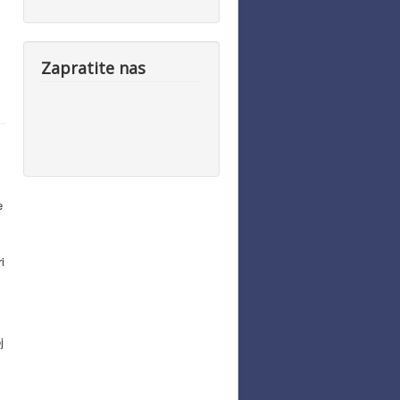
Zapratite nas
e
i
j