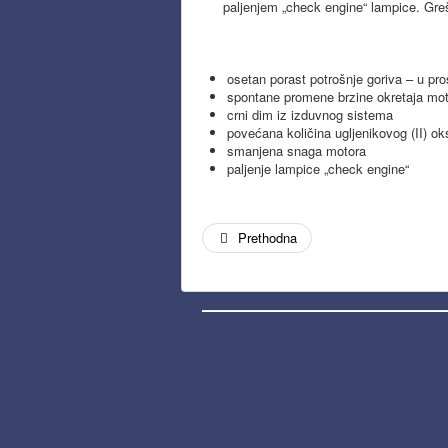
paljenjem „check engine“ lampice. Gre
osetan porast potrošnje goriva – u p
spontane promene brzine okretaja mo
crni dim iz izduvnog sistema
povećana količina ugljenikovog (II) o
smanjena snaga motora
paljenje lampice „check engine“
Prethodna