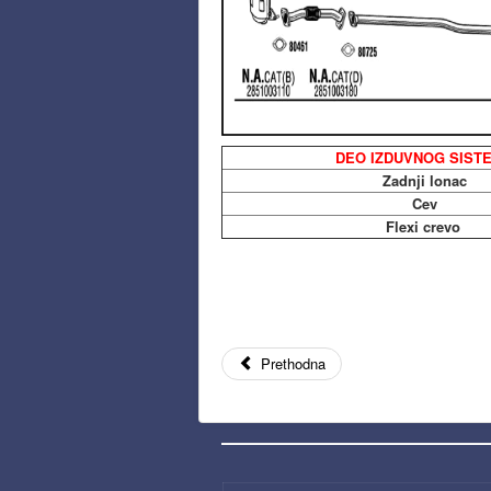
DEO IZDUVNOG SIST
Zadnji lonac
Cev
Flexi crevo
Prethodna