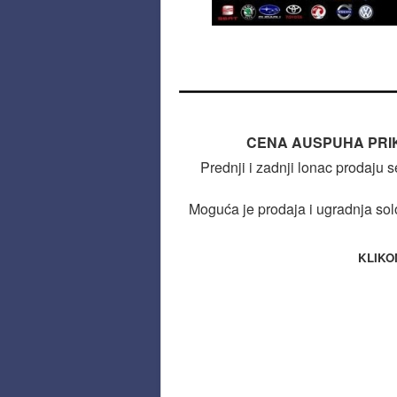
CENA AUSPUHA PRI
Prednji i zadnji lonac prodaju 
Moguća je prodaja i ugradnja solo
KLIKO