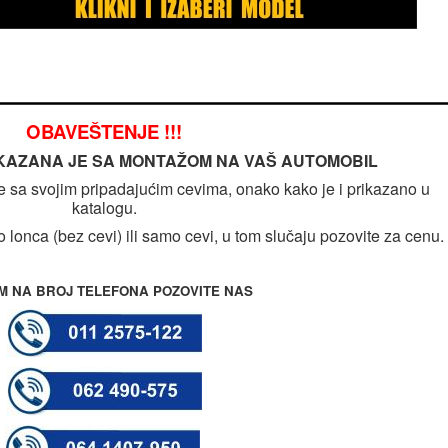
OBAVEŠTENJE !!!
KAZANA JE SA MONTAŽOM NA VAŠ AUTOMOBIL
se sa svojim pripadajućim cevima, onako kako je i prikazano u
katalogu.
 lonca (bez cevi) ili samo cevi, u tom slučaju pozovite za cenu.
M NA BROJ TELEFONA POZOVITE NAS