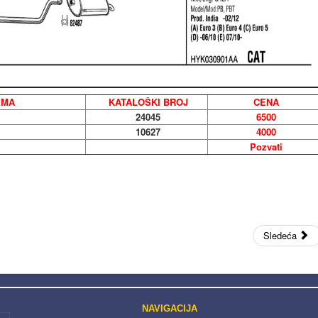
EMA
KATALOŠKI BROJ
CENA
24045
6500
10627
4000
Pozvati
Sledeća
NAVIGACIJA